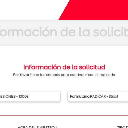
formación de la solici
Información de la solicitud
Por favor llena los campos para continuar con el radicado
LESIONES - 13003
Formulario:
RADICAR - 35661
HORA DEL SINIESTRO
*
TIPO